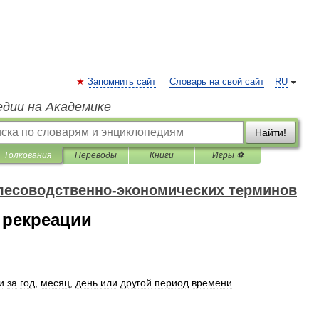
Запомнить сайт
Словарь на свой сайт
RU
едии на Академике
Найти!
Толкования
Переводы
Книги
Игры ⚽
лесоводственно-экономических терминов
 рекреации
и
за
год
,
месяц
,
день
или
другой
период
времени
.