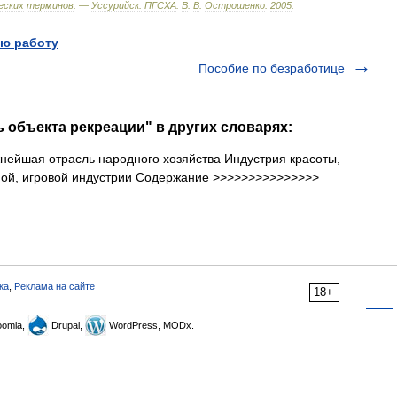
еских
терминов
. —
Уссурийск:
ПГСХА
.
В
.
В
.
Острошенко
.
2005
.
ю работу
Пособие по безработице
 объекта рекреации" в других словарях:
жнейшая отрасль народного хозяйства Индустрия красоты,
чной, игровой индустрии Содержание >>>>>>>>>>>>>>>
ка
,
Реклама на сайте
18+
omla,
Drupal,
WordPress, MODx.