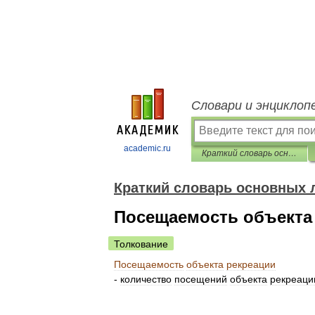
Словари и энциклоп
academic.ru
Краткий словарь основных лесоводственно-экономических терминов
Краткий словарь основных 
Посещаемость объекта
Толкование
Посещаемость
объекта
рекреации
-
количество
посещений
объекта
рекреаци