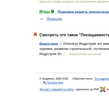
Краткий
словарь
основных
лесоводственно
-
экономич
Игры ⚽
Поможем решить контрольну
Посессия
Смотреть что такое "Посещаемость
Индустрия
— (Industry) Индустрия это ва
туризма, развитие строительной, гостини
Индустрия (In …
Энциклопедия инвестора
© Академик, 2000-2026
Обратная связь:
Техподдерж
👣 Путешествия
Экспорт словарей на сайты
, сделанные на PHP,
Jo